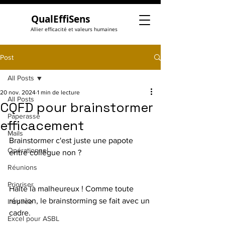
QualEffiSens
Allier efficacité et valeurs humaines
Post
All Posts
20 nov. 2024
1 min de lecture
All Posts
CQFD pour brainstormer
Paperasse
efficacement
Mails
Brainstormer c'est juste une papote 
Opérationnel
entre collègue non ?
Réunions
Prioriser
Halte là malheureux ! Comme toute 
réunion, le brainstorming se fait avec un 
Inspirée
cadre. 
Excel pour ASBL