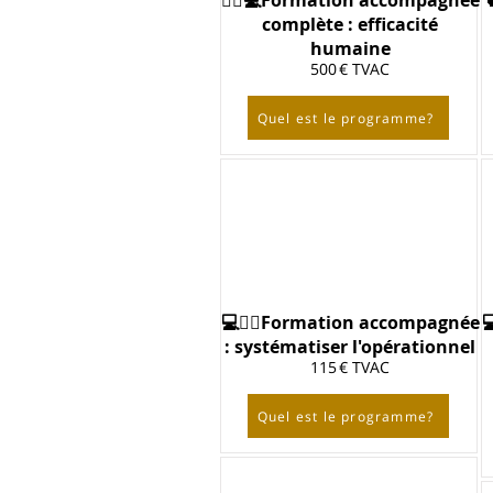
🙋‍♀️💻Formation accompagnée
complète : efficacité
humaine
500 € TVAC
Quel est le programme?
💻🙋‍♀️Formation accompagnée

: systématiser l'opérationnel
115 € TVAC
Quel est le programme?