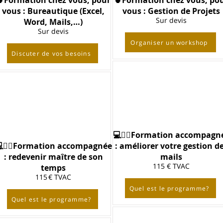
🍵Formation chez vous, pour
🍵Formation chez vous, po
vous : Bureautique (Excel,
vous : Gestion de Projets
Sur devis
Word, Mails,…)
Sur devis
Organiser un workshop
Discuter de vos besoins
💻🙋‍♀️Formation accompagn
🙋‍♀️Formation accompagnée
: améliorer votre gestion d
: redevenir maître de son
mails
115 € TVAC
temps
115 € TVAC
Quel est le programme?
Quel est le programme?