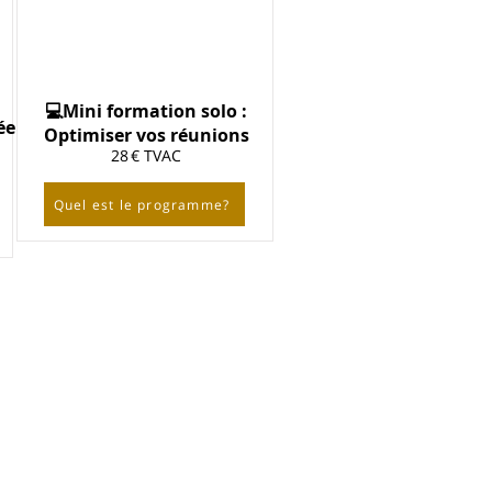
💻Mini formation solo :
ée
Optimiser vos réunions
28 € TVAC
Quel est le programme?