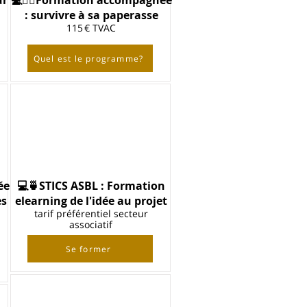
ur
💻🙋‍♀️Formation accompagnée
: survivre à sa paperasse
115 € TVAC
Quel est le programme?
ée
💻🍵STICS ASBL : Formation
es
elearning de l'idée au projet
tarif préférentiel secteur
associatif
Se former