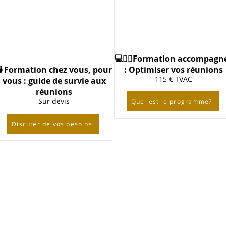
💻🙋‍♀️Formation accompagn
🍵Formation chez vous, pour
: Optimiser vos réunions
115 € TVAC
vous : guide de survie aux
réunions
Sur devis
Quel est le programme?
Discuter de vos besoins