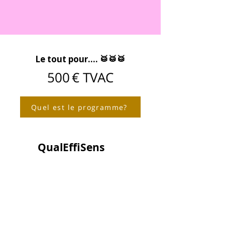
Le tout pour.... 🥁🥁🥁
500 € TVAC
Quel est le programme?
QualEffiSens
Allier efficacité et valeurs humaines
Natacha LOUIS
natacha@qualeffisens.be
0484/60.45.68