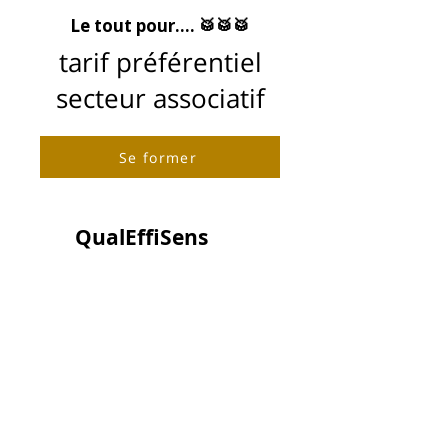
Le tout pour.... 🥁🥁🥁
tarif préférentiel
secteur associatif
Se former
QualEffiSens
Allier efficacité et valeurs humaines
Natacha LOUIS
natacha@qualeffisens.be
0484/60.45.68
BE0822.789.236