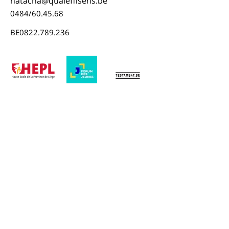
natacha@qualeffisens.be
0484/60.45.68
BE0822.789.236
Ils m'ont fait confiance...