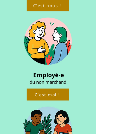
C'est nous !
Employé·e
du non marchand
C'est moi !