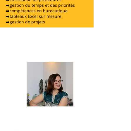
➡️gestion du temps et des priorités
➡️compétences en bureautique
➡️tableaux Excel sur mesure
➡️gestion de projets