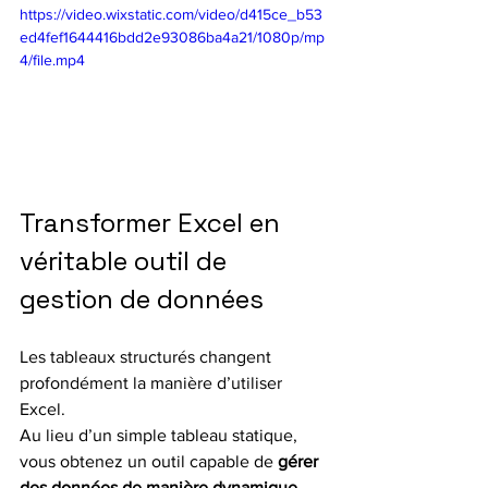
https://video.wixstatic.com/video/d415ce_b53
ed4fef1644416bdd2e93086ba4a21/1080p/mp
4/file.mp4
Transformer Excel en 
véritable outil de 
gestion de données
Les tableaux structurés changent 
profondément la manière d’utiliser 
Excel.
Au lieu d’un simple tableau statique, 
vous obtenez un outil capable de 
gérer 
des données de manière dynamique
.