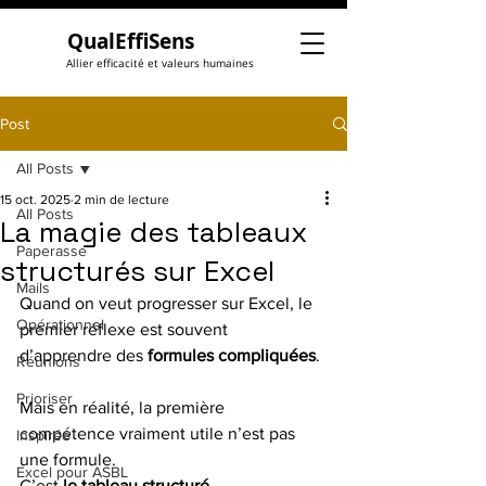
QualEffiSens
Allier efficacité et valeurs humaines
Post
All Posts
15 oct. 2025
2 min de lecture
All Posts
La magie des tableaux
Paperasse
structurés sur Excel
Mails
Quand on veut progresser sur Excel, le 
Opérationnel
premier réflexe est souvent 
d’apprendre des 
formules compliquées
.
Réunions
Prioriser
Mais en réalité, la première 
compétence vraiment utile n’est pas 
Inspirée
une formule.
Excel pour ASBL
C’est 
le tableau structuré
.