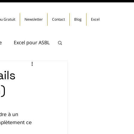
u Gratuit
Newsletter
Contact
Blog
Excel
e
Excel pour ASBL
ils
n)
dre à un 
omplètement ce 