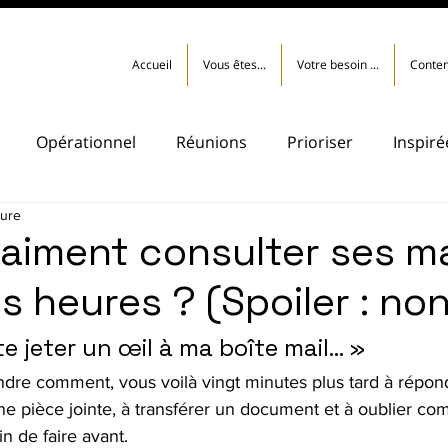
Accueil
Vous êtes...
Votre besoin ...
Conten
Opérationnel
Réunions
Prioriser
Inspiré
ture
vraiment consulter ses ma
s heures ? (Spoiler : no
te jeter un œil à ma boîte mail… »
ndre comment, vous voilà vingt minutes plus tard à répon
ne pièce jointe, à transférer un document et à oublier c
n de faire avant.