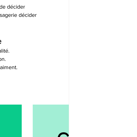
 de décider 
sagerie décider 
e
ité.
on.
raiment.