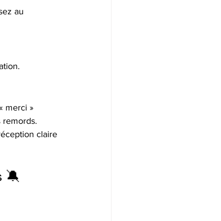
sez au 
ation.
« merci » 
s remords.
éception claire 
 🔕