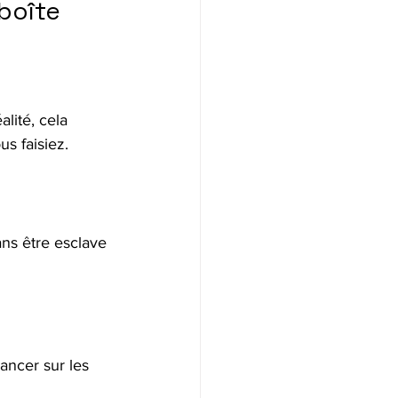
boîte 
lité, cela 
s faisiez.
ans être esclave 
ancer sur les 